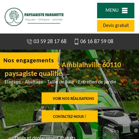
MENU
Devis gratuit
03 59 28 17 68
06 16 87 59 08
Nos engagements
Abattage d'arbres Amblainville 60110
paysagiste qualifié
Elagage - Abattage - Taille de haie - Entretien de jardin
VOIR NOS RÉALISATIONS
CONTACTEZ-NOUS !
Devis et déplacement gratuits