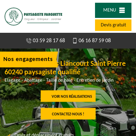
MENU
Devis gratuit
03 59 28 17 68
06 16 87 59 08
Nos engagements
Abattage d'arbres Liancourt Saint Pierre
60240 paysagiste qualifié
Elagage - Abattage - Taille de haie - Entretien de jardin
VOIR NOS RÉALISATIONS
CONTACTEZ-NOUS !
Devis et déplacement gratuits