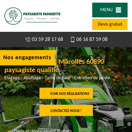
MENU
Devis gratuit
03 59 28 17 68
06 16 87 59 08
Nos engagements
Abattage d'arbres Marolles 60890
paysagiste qualifié
Elagage - Abattage - Taille de haie - Entretien de jardin
VOIR NOS RÉALISATIONS
CONTACTEZ-NOUS !
Devis et déplacement gratuits