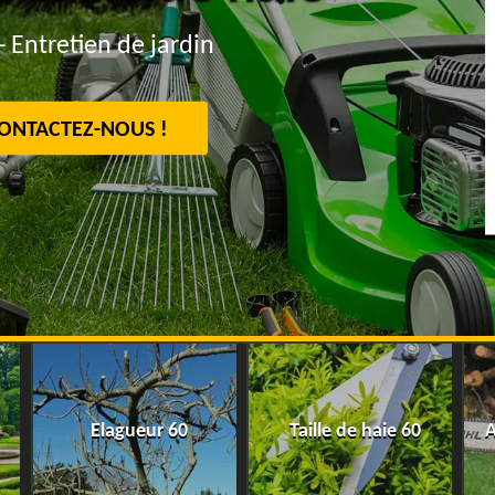
- Entretien de jardin
ONTACTEZ-NOUS !
Elagueur 60
Taille de haie 60
A