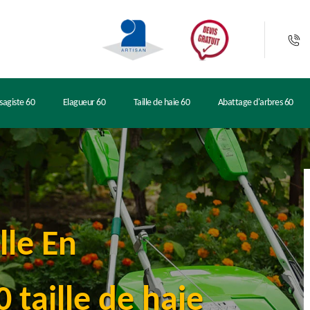
sagiste 60
Elagueur 60
Taille de haie 60
Abattage d'arbres 60
lle En
 taille de haie