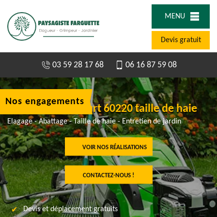
MENU
Devis gratuit
03 59 28 17 68
06 16 87 59 08
Nos engagements
Elagueur Omecourt 60220 taille de haie
Elagage - Abattage - Taille de haie - Entretien de jardin
VOIR NOS RÉALISATIONS
CONTACTEZ-NOUS !
Devis et déplacement gratuits