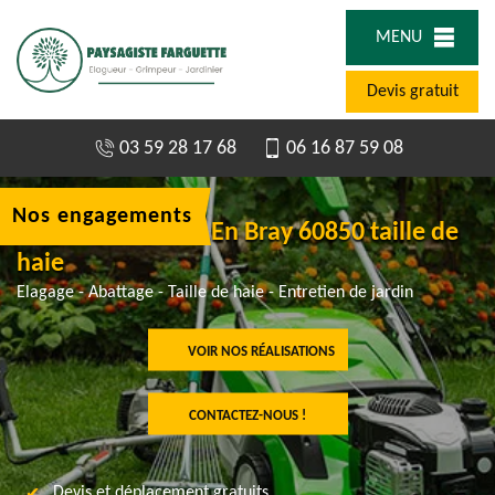
MENU
Devis gratuit
03 59 28 17 68
06 16 87 59 08
Nos engagements
Elagueur Puiseux En Bray 60850 taille de
haie
Elagage - Abattage - Taille de haie - Entretien de jardin
VOIR NOS RÉALISATIONS
CONTACTEZ-NOUS !
Devis et déplacement gratuits