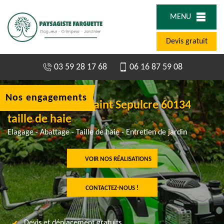
MENU
Devis gratuit
03 59 28 17 68
06 16 87 59 08
Nos engagements
Elagueur Villers Saint Sepulcre 60134
taille de haie
Elagage - Abattage - Taille de haie - Entretien de jardin
VOIR NOS RÉALISATIONS
CONTACTEZ-NOUS !
Devis et déplacement gratuits