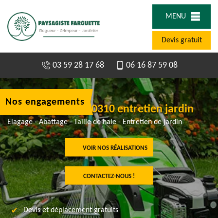
MENU
Devis gratuit
03 59 28 17 68
06 16 87 59 08
Nos engagements
Jardinier à Amy 60310 entretien jardin
Elagage - Abattage - Taille de haie - Entretien de jardin
VOIR NOS RÉALISATIONS
CONTACTEZ-NOUS !
Devis et déplacement gratuits