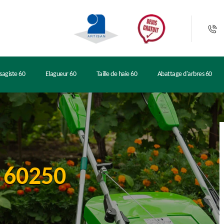
sagiste 60
Elagueur 60
Taille de haie 60
Abattage d'arbres 60
y 60250