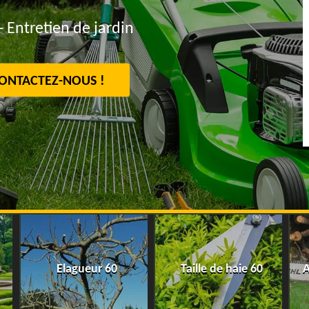
- Entretien de jardin
ONTACTEZ-NOUS !
Elagueur 60
Taille de haie 60
A