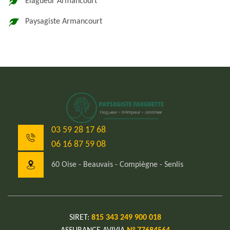
Elagueur Armancourt
Paysagiste Armancourt
03 59 28 17 68
06 16 87 59 08
60 Oise - Beauvais - Compiègne - Senlis
SIRET:
815 343 249 900 018