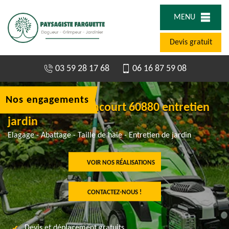
MENU
Devis gratuit
03 59 28 17 68
06 16 87 59 08
Nos engagements
Jardinier à Armancourt 60880 entretien
jardin
Elagage - Abattage - Taille de haie - Entretien de jardin
VOIR NOS RÉALISATIONS
CONTACTEZ-NOUS !
Devis et déplacement gratuits