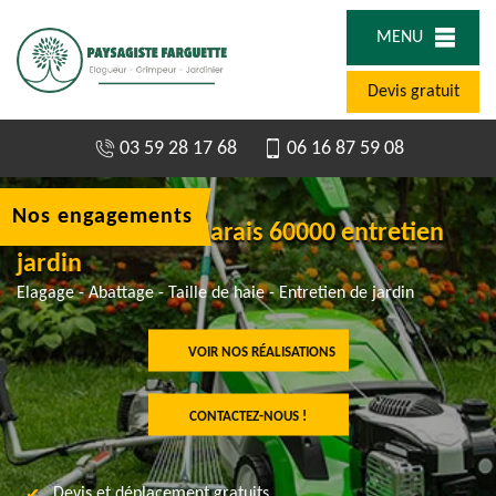
MENU
Devis gratuit
03 59 28 17 68
06 16 87 59 08
Nos engagements
Jardinier à Aux Marais 60000 entretien
jardin
Elagage - Abattage - Taille de haie - Entretien de jardin
VOIR NOS RÉALISATIONS
CONTACTEZ-NOUS !
Devis et déplacement gratuits