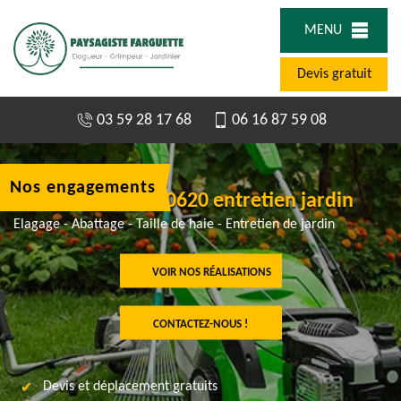
MENU
Devis gratuit
03 59 28 17 68
06 16 87 59 08
Nos engagements
Jardinier à Betz 60620 entretien jardin
Elagage - Abattage - Taille de haie - Entretien de jardin
VOIR NOS RÉALISATIONS
CONTACTEZ-NOUS !
Devis et déplacement gratuits