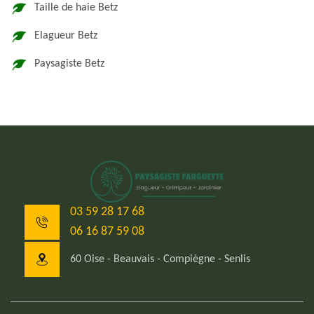
Taille de haie Betz
Elagueur Betz
Paysagiste Betz
03 59 28 17 68
06 16 87 59 08
60 Oise - Beauvais - Compiègne - Senlis