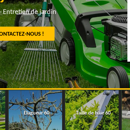
- Entretien de jardin
ONTACTEZ-NOUS !
Elagueur 60
Taille de haie 60
A