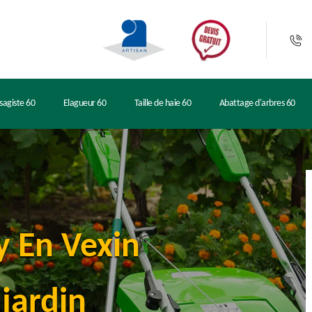
sagiste 60
Elagueur 60
Taille de haie 60
Abattage d'arbres 60
y En Vexin
jardin