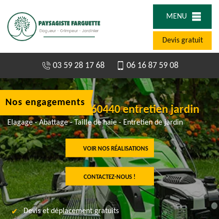
MENU
Devis gratuit
03 59 28 17 68
06 16 87 59 08
Nos engagements
Jardinier à Bregy 60440 entretien jardin
Elagage - Abattage - Taille de haie - Entretien de jardin
VOIR NOS RÉALISATIONS
CONTACTEZ-NOUS !
Devis et déplacement gratuits