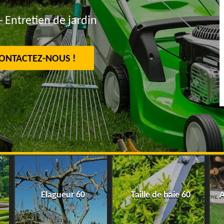
- Entretien de jardin
ONTACTEZ-NOUS !
Elagueur 60
Taille de haie 60
A