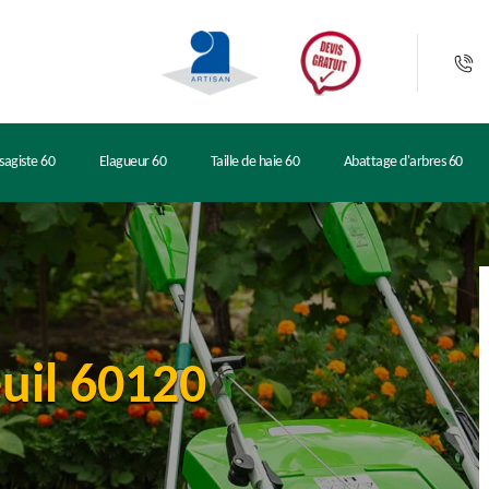
sagiste 60
Elagueur 60
Taille de haie 60
Abattage d'arbres 60
euil 60120