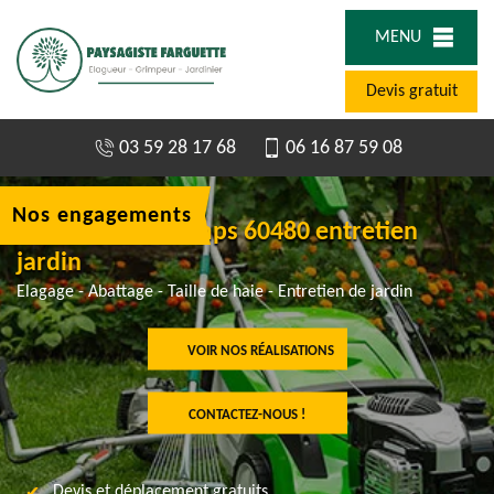
MENU
Devis gratuit
03 59 28 17 68
06 16 87 59 08
Nos engagements
Jardinier à Bucamps 60480 entretien
jardin
Elagage - Abattage - Taille de haie - Entretien de jardin
VOIR NOS RÉALISATIONS
CONTACTEZ-NOUS !
Devis et déplacement gratuits