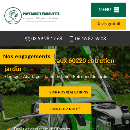
MENU
Devis gratuit
03 59 28 17 68
06 16 87 59 08
Nos engagements
Jardinier à Campeaux 60220 entretien
jardin
Elagage - Abattage - Taille de haie - Entretien de jardin
VOIR NOS RÉALISATIONS
CONTACTEZ-NOUS !
Devis et déplacement gratuits