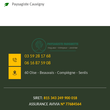
Paysagiste Cauvigny
03 59 28 17 68
06 16 87 59 08
60 Oise - Beauvais - Compiègne - Senlis
SIRET:
815 343 249 900 018
ASSURANCE AVIVIA
N° 77684564