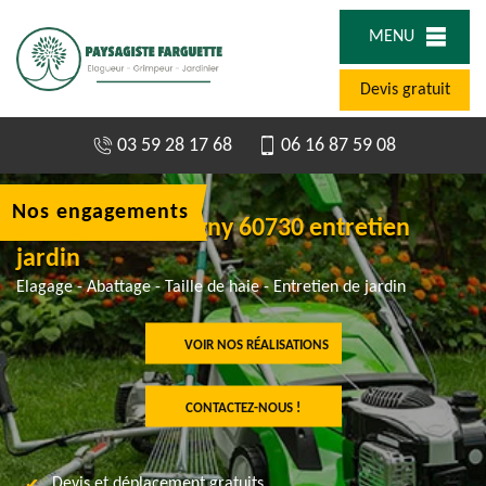
MENU
Devis gratuit
03 59 28 17 68
06 16 87 59 08
Nos engagements
Jardinier à Cauvigny 60730 entretien
jardin
Elagage - Abattage - Taille de haie - Entretien de jardin
VOIR NOS RÉALISATIONS
CONTACTEZ-NOUS !
Devis et déplacement gratuits