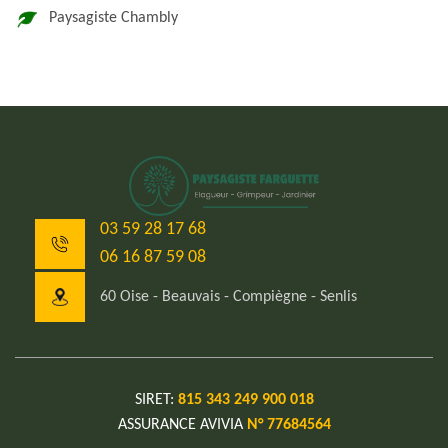
Paysagiste Chambly
03 59 28 17 68
06 16 87 59 08
60 Oise - Beauvais - Compiègne - Senlis
SIRET:
815 343 249 900 018
ASSURANCE AVIVIA
N° 77684564