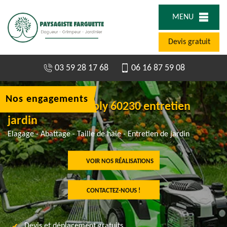
MENU
Devis gratuit
03 59 28 17 68
06 16 87 59 08
Nos engagements
Jardinier à Chambly 60230 entretien
jardin
Elagage - Abattage - Taille de haie - Entretien de jardin
VOIR NOS RÉALISATIONS
CONTACTEZ-NOUS !
Devis et déplacement gratuits