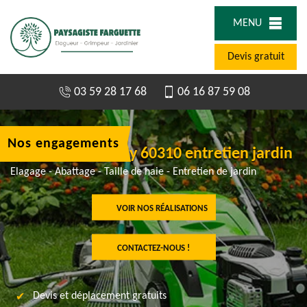
MENU
Devis gratuit
03 59 28 17 68
06 16 87 59 08
Nos engagements
Jardinier à Ecuvilly 60310 entretien jardin
Elagage - Abattage - Taille de haie - Entretien de jardin
VOIR NOS RÉALISATIONS
CONTACTEZ-NOUS !
Devis et déplacement gratuits