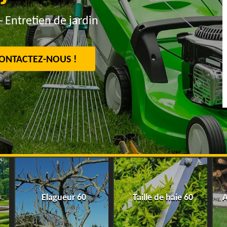
- Entretien de jardin
ONTACTEZ-NOUS !
Elagueur 60
Taille de haie 60
A