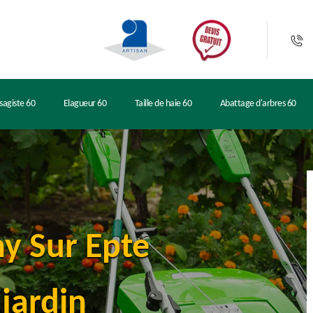
sagiste 60
Elagueur 60
Taille de haie 60
Abattage d'arbres 60
ny Sur Epte
jardin