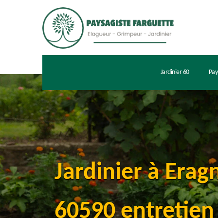
Jardinier 60
Pay
Jardinier à Erag
60590 entretien 