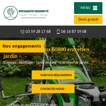
MENU
Devis gratuit
03 59 28 17 68
06 16 87 59 08
Nos engagements
Jardinier à Feigneux 60800 entretien
jardin
Elagage - Abattage - Taille de haie - Entretien de jardin
VOIR NOS RÉALISATIONS
CONTACTEZ-NOUS !
Devis et déplacement gratuits