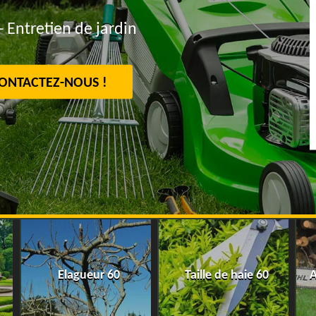
- Entretien de jardin
ONTACTEZ-NOUS !
Elagueur 60
Taille de haie 60
A