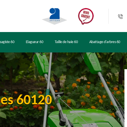
sagiste 60
Elagueur 60
Taille de haie 60
Abattage d'arbres 60
nes 60120