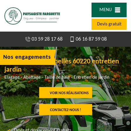
MENU
Devis gratuit
03 59 28 17 68
06 16 87 59 08
Nos engagements
Jardinier à Gourchelles 60220 entretien
jardin
Elagage - Abattage - Taille de haie - Entretien de jardin
VOIR NOS RÉALISATIONS
CONTACTEZ-NOUS !
Devis et déplacement gratuits