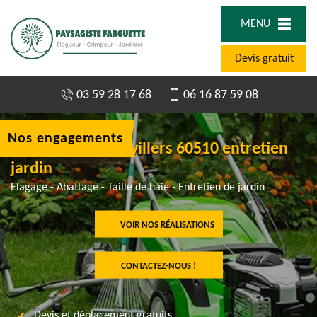
MENU
Devis gratuit
03 59 28 17 68
06 16 87 59 08
Nos engagements
Jardinier à Haudivillers 60510 entretien
jardin
Elagage - Abattage - Taille de haie - Entretien de jardin
VOIR NOS RÉALISATIONS
CONTACTEZ-NOUS !
Devis et déplacement gratuits