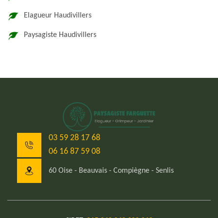
Elagueur Haudivillers
Paysagiste Haudivillers
03 59 28 17 68
06 16 87 59 08
60 Oise - Beauvais - Compiègne - Senlis