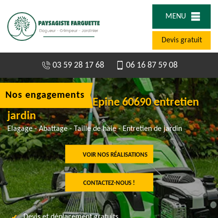
MENU
Devis gratuit
03 59 28 17 68
06 16 87 59 08
Nos engagements
Jardinier à Haute Epine 60690 entretien
jardin
Elagage - Abattage - Taille de haie - Entretien de jardin
VOIR NOS RÉALISATIONS
CONTACTEZ-NOUS !
Devis et déplacement gratuits