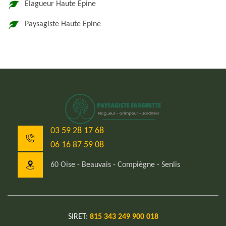
Elagueur Haute Epine
Paysagiste Haute Epine
03 59 28 17 68
06 16 87 59 08
60 Oise - Beauvais - Compiègne - Senlis
SIRET:
815 343 249 900 018