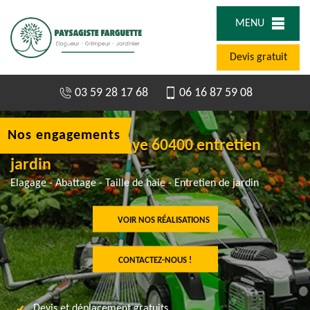
MENU
Devis gratuit
03 59 28 17 68
06 16 87 59 08
Nos engagements
Jardinier à Larbroye 60400 entretien
jardin
Elagage - Abattage - Taille de haie - Entretien de jardin
VOIR NOS RÉALISATIONS
CONTACTEZ-NOUS !
Devis et déplacement gratuits