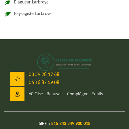
Elagueur Larbroye
Paysagiste Larbroye
03 59 28 17 68
06 16 87 59 08
60 Oise - Beauvais - Compiègne - Senlis
SIRET:
815 343 249 900 018