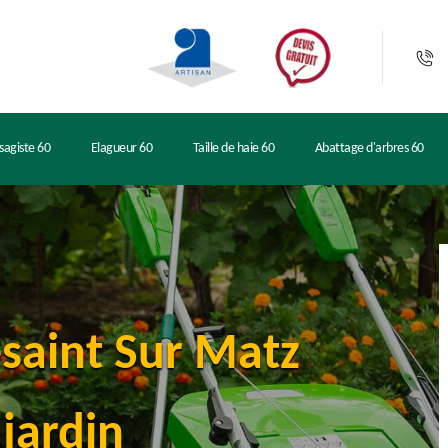
sagiste 60
Elagueur 60
Taille de haie 60
Abattage d'arbres 60
esaint Sur Matz
jardin