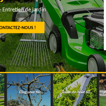
- Entretien de jardin
ONTACTEZ-NOUS !
Elagueur 60
Taille de haie 60
A