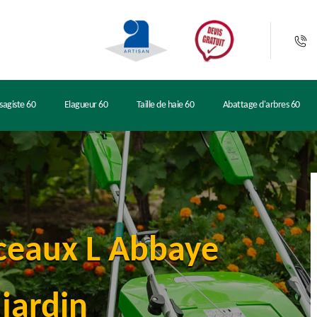
sagiste 60
Elagueur 60
Taille de haie 60
Abattage d'arbres 60
ceaux L Abbaye
jardin