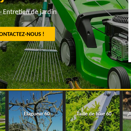
- Entretien de jardin
ONTACTEZ-NOUS !
Elagueur 60
Taille de haie 60
A