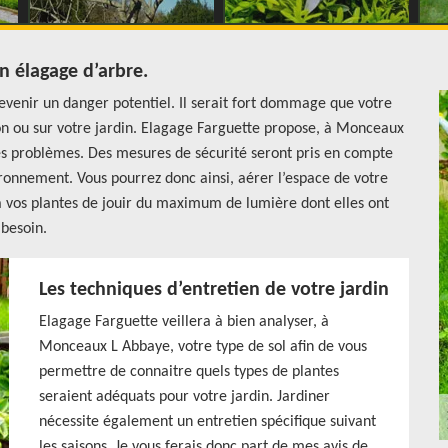
n élagage d’arbre.
evenir un danger potentiel. Il serait fort dommage que votre
n ou sur votre jardin. Elagage Farguette propose, à Monceaux
es problèmes. Des mesures de sécurité seront pris en compte
ironnement. Vous pourrez donc ainsi, aérer l’espace de votre
 à vos plantes de jouir du maximum de lumière dont elles ont
besoin.
Les techniques d’entretien de votre jardin
Elagage Farguette veillera à bien analyser, à
Monceaux L Abbaye, votre type de sol afin de vous
permettre de connaitre quels types de plantes
seraient adéquats pour votre jardin. Jardiner
nécessite également un entretien spécifique suivant
les saisons. Je vous ferais donc part de mes avis de