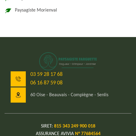
Paysagiste Morienval
03 59 28 17 68
06 16 87 59 08
60 Oise - Beauvais - Compiègne - Senlis
SIRET:
815 343 249 900 018
ASSURANCE AVIVIA
N° 77684564