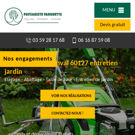
MENU
Devis gratuit
03 59 28 17 68
06 16 87 59 08
Nos engagements
Jardinier à Morienval 60127 entretien
jardin
Elagage - Abattage - Taille de haie - Entretien de jardin
VOIR NOS RÉALISATIONS
CONTACTEZ-NOUS !
Devis et déplacement gratuits