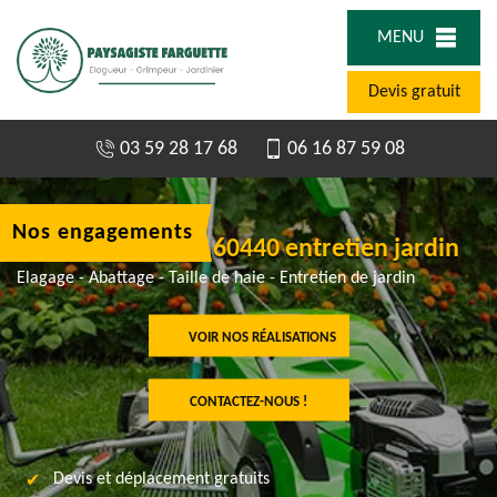
MENU
Devis gratuit
03 59 28 17 68
06 16 87 59 08
Nos engagements
Jardinier à Ognes 60440 entretien jardin
Elagage - Abattage - Taille de haie - Entretien de jardin
VOIR NOS RÉALISATIONS
CONTACTEZ-NOUS !
Devis et déplacement gratuits