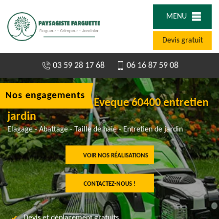
MENU
Devis gratuit
03 59 28 17 68
06 16 87 59 08
Nos engagements
Jardinier à Pont L Eveque 60400 entretien
jardin
Elagage - Abattage - Taille de haie - Entretien de jardin
VOIR NOS RÉALISATIONS
CONTACTEZ-NOUS !
Devis et déplacement gratuits