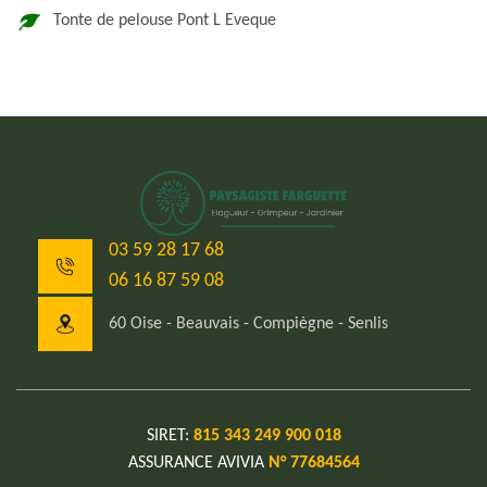
Tonte de pelouse Pont L Eveque
03 59 28 17 68
06 16 87 59 08
60 Oise - Beauvais - Compiègne - Senlis
SIRET:
815 343 249 900 018
ASSURANCE AVIVIA
N° 77684564