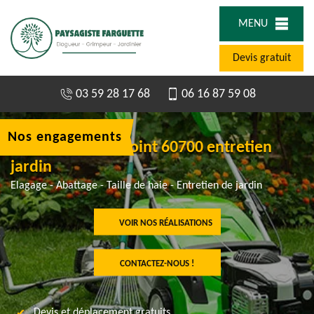
MENU
Devis gratuit
03 59 28 17 68
06 16 87 59 08
Nos engagements
Jardinier à Pontpoint 60700 entretien
jardin
Elagage - Abattage - Taille de haie - Entretien de jardin
VOIR NOS RÉALISATIONS
CONTACTEZ-NOUS !
Devis et déplacement gratuits