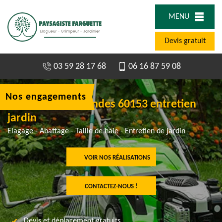
MENU
Devis gratuit
03 59 28 17 68
06 16 87 59 08
Nos engagements
Jardinier à Rethondes 60153 entretien
jardin
Elagage - Abattage - Taille de haie - Entretien de jardin
VOIR NOS RÉALISATIONS
CONTACTEZ-NOUS !
Devis et déplacement gratuits