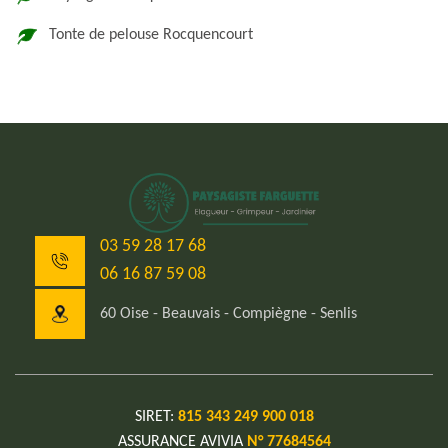
Tonte de pelouse Rocquencourt
03 59 28 17 68
06 16 87 59 08
60 Oise - Beauvais - Compiègne - Senlis
SIRET:
815 343 249 900 018
ASSURANCE AVIVIA
N° 77684564