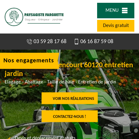
MENU
Devis gratuit
03 59 28 17 68
06 16 87 59 08
Nos engagements
Jardinier à Rocquencourt 60120 entretien
jardin
Elagage - Abattage - Taille de haie - Entretien de jardin
VOIR NOS RÉALISATIONS
CONTACTEZ-NOUS !
Devis et déplacement gratuits