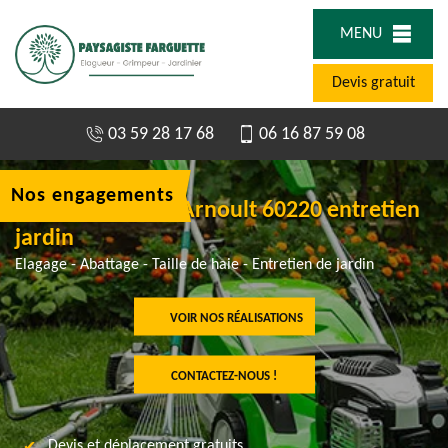
MENU
Devis gratuit
03 59 28 17 68
06 16 87 59 08
Nos engagements
Jardinier à Saint Arnoult 60220 entretien
jardin
Elagage - Abattage - Taille de haie - Entretien de jardin
VOIR NOS RÉALISATIONS
CONTACTEZ-NOUS !
Devis et déplacement gratuits