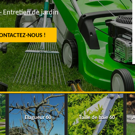
- Entretien de jardin
ONTACTEZ-NOUS !
Elagueur 60
Taille de haie 60
A