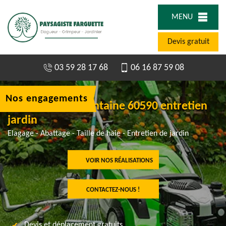
MENU
Devis gratuit
03 59 28 17 68
06 16 87 59 08
Nos engagements
Jardinier à Serifontaine 60590 entretien
jardin
Elagage - Abattage - Taille de haie - Entretien de jardin
VOIR NOS RÉALISATIONS
CONTACTEZ-NOUS !
Devis et déplacement gratuits