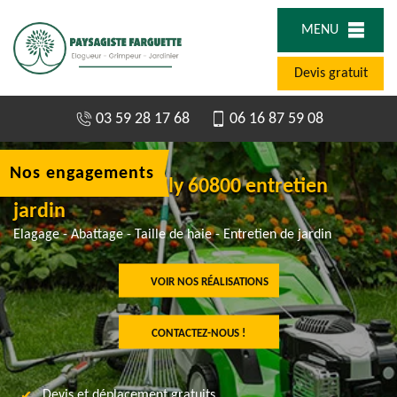
MENU
Devis gratuit
03 59 28 17 68
06 16 87 59 08
Nos engagements
Jardinier à Trumilly 60800 entretien
jardin
Elagage - Abattage - Taille de haie - Entretien de jardin
VOIR NOS RÉALISATIONS
CONTACTEZ-NOUS !
Devis et déplacement gratuits