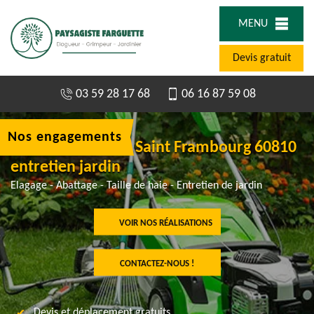
MENU
Devis gratuit
03 59 28 17 68
06 16 87 59 08
Nos engagements
Jardinier à Villers Saint Frambourg 60810
entretien jardin
Elagage - Abattage - Taille de haie - Entretien de jardin
VOIR NOS RÉALISATIONS
CONTACTEZ-NOUS !
Devis et déplacement gratuits