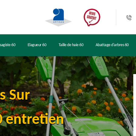
sagiste 60
Elagueur 60
Taille de haie 60
Abattage d'arbres 60
rs Sur
 entretien