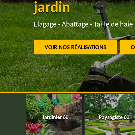
jardin
Elagage - Abattage - Taille de haie 
VOIR NOS RÉALISATIONS
C
Jardinier 60
Paysagiste 60