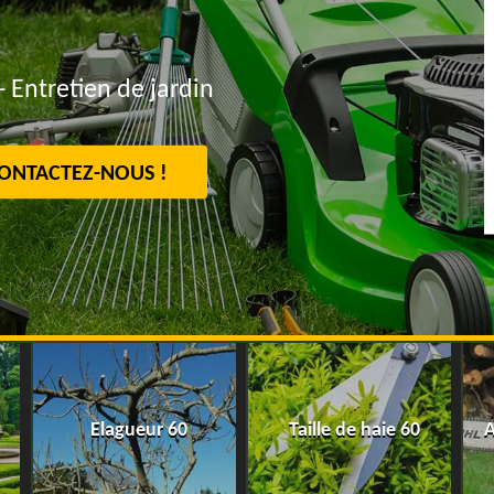
- Entretien de jardin
ONTACTEZ-NOUS !
Elagueur 60
Taille de haie 60
A