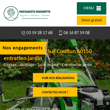
MENU
Devis gratuit
03 59 28 17 68
06 16 87 59 08
Nos engagements
Jardinier à Villers Sur Coudun 60150
entretien jardin
Elagage - Abattage - Taille de haie - Entretien de jardin
VOIR NOS RÉALISATIONS
CONTACTEZ-NOUS !
Devis et déplacement gratuits