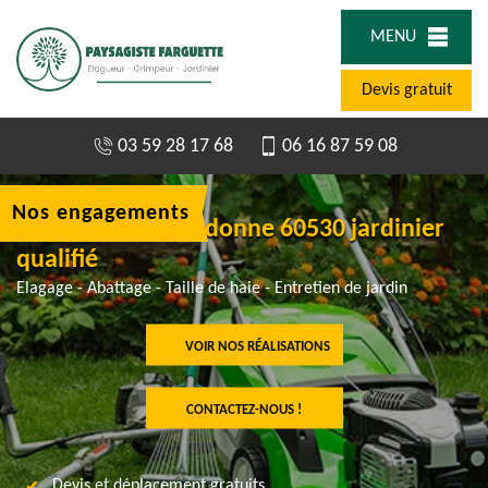
MENU
Devis gratuit
03 59 28 17 68
06 16 87 59 08
Nos engagements
Paysagiste à Dieudonne 60530 jardinier
qualifié
Elagage - Abattage - Taille de haie - Entretien de jardin
VOIR NOS RÉALISATIONS
CONTACTEZ-NOUS !
Devis et déplacement gratuits