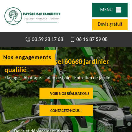
MENU
Devis gratuit
03 59 28 17 68
06 16 87 59 08
Nos engagements
Paysagiste à Maysel 60660 jardinier
qualifié
Elagage - Abattage - Taille de haie - Entretien de jardin
VOIR NOS RÉALISATIONS
CONTACTEZ-NOUS !
Devis et déplacement gratuits