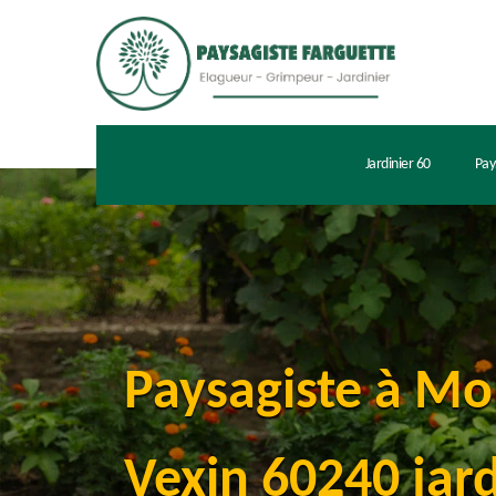
Jardinier 60
Pay
Paysagiste à M
Vexin 60240 jard