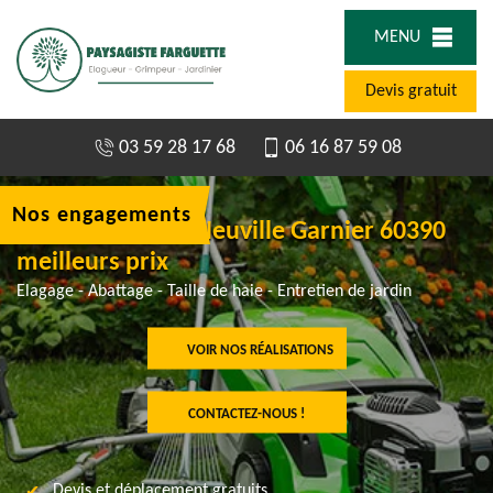
MENU
Devis gratuit
03 59 28 17 68
06 16 87 59 08
Nos engagements
Taille de haie La Neuville Garnier 60390
meilleurs prix
Elagage - Abattage - Taille de haie - Entretien de jardin
VOIR NOS RÉALISATIONS
CONTACTEZ-NOUS !
Devis et déplacement gratuits