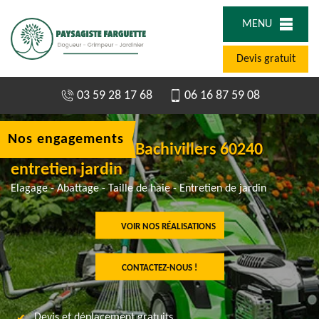
MENU
Devis gratuit
03 59 28 17 68
06 16 87 59 08
Nos engagements
Tonte de pelouse Bachivillers 60240
entretien jardin
Elagage - Abattage - Taille de haie - Entretien de jardin
VOIR NOS RÉALISATIONS
CONTACTEZ-NOUS !
Devis et déplacement gratuits