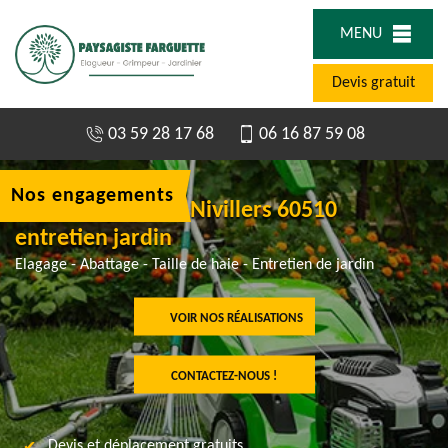
MENU
Devis gratuit
03 59 28 17 68
06 16 87 59 08
Nos engagements
Tonte de pelouse Nivillers 60510
entretien jardin
Elagage - Abattage - Taille de haie - Entretien de jardin
VOIR NOS RÉALISATIONS
CONTACTEZ-NOUS !
Devis et déplacement gratuits