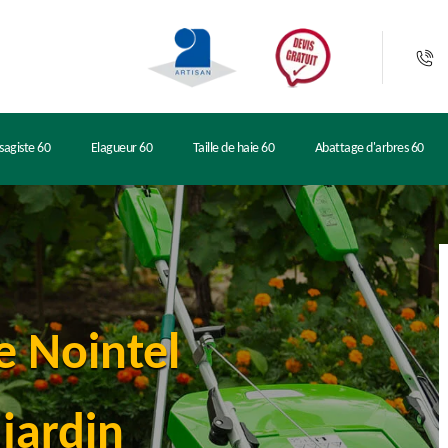
sagiste 60
Elagueur 60
Taille de haie 60
Abattage d'arbres 60
e Nointel
jardin