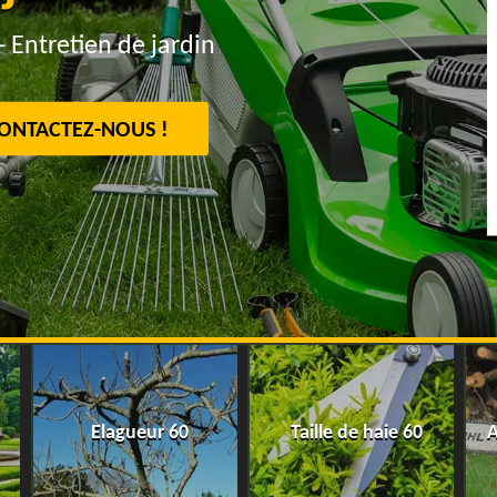
- Entretien de jardin
ONTACTEZ-NOUS !
Elagueur 60
Taille de haie 60
A